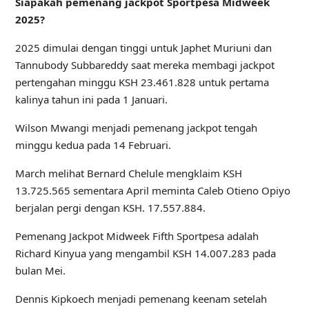
Siapakah pemenang jackpot Sportpesa Midweek
2025?
2025 dimulai dengan tinggi untuk Japhet Muriuni dan
Tannubody Subbareddy saat mereka membagi jackpot
pertengahan minggu KSH 23.461.828 untuk pertama
kalinya tahun ini pada 1 Januari.
Wilson Mwangi menjadi pemenang jackpot tengah
minggu kedua pada 14 Februari.
March melihat Bernard Chelule mengklaim KSH
13.725.565 sementara April meminta Caleb Otieno Opiyo
berjalan pergi dengan KSH. 17.557.884.
Pemenang Jackpot Midweek Fifth Sportpesa adalah
Richard Kinyua yang mengambil KSH 14.007.283 pada
bulan Mei.
Dennis Kipkoech menjadi pemenang keenam setelah