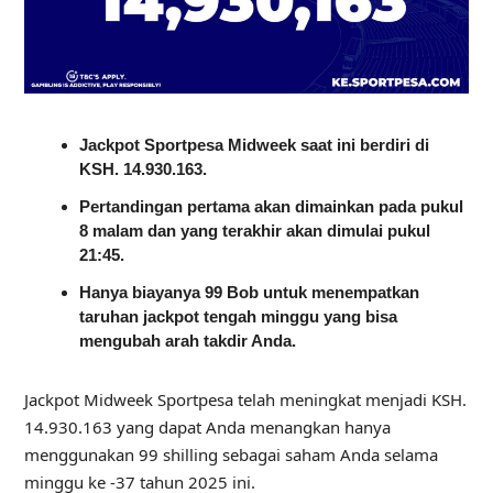
Jackpot Sportpesa Midweek saat ini berdiri di
KSH. 14.930.163.
Pertandingan pertama akan dimainkan pada pukul
8 malam dan yang terakhir akan dimulai pukul
21:45.
Hanya biayanya 99 Bob untuk menempatkan
taruhan jackpot tengah minggu yang bisa
mengubah arah takdir Anda.
Jackpot Midweek Sportpesa telah meningkat menjadi KSH.
14.930.163 yang dapat Anda menangkan hanya
menggunakan 99 shilling sebagai saham Anda selama
minggu ke -37 tahun 2025 ini.