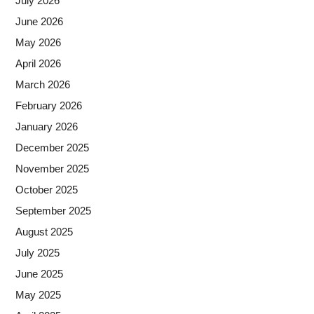
July 2026
June 2026
May 2026
April 2026
March 2026
February 2026
January 2026
December 2025
November 2025
October 2025
September 2025
August 2025
July 2025
June 2025
May 2025