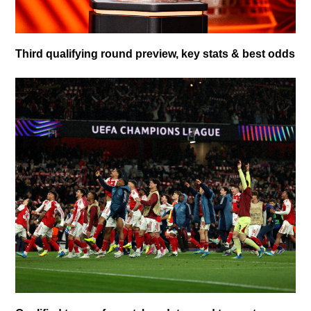
Third qualifying round preview, key stats & best odds