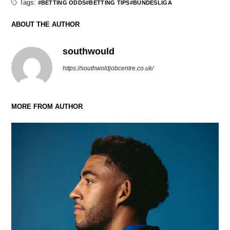
Tags:
BETTING ODDS
BETTING TIPS
BUNDESLIGA
ABOUT THE AUTHOR
southwould
https://southwoldjobcentre.co.uk/
MORE FROM AUTHOR