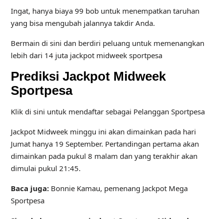
Ingat, hanya biaya 99 bob untuk menempatkan taruhan
yang bisa mengubah jalannya takdir Anda.
Bermain di sini dan berdiri peluang untuk memenangkan
lebih dari 14 juta jackpot midweek sportpesa
Prediksi Jackpot Midweek
Sportpesa
Klik di sini untuk mendaftar sebagai Pelanggan Sportpesa
Jackpot Midweek minggu ini akan dimainkan pada hari
Jumat hanya 19 September. Pertandingan pertama akan
dimainkan pada pukul 8 malam dan yang terakhir akan
dimulai pukul 21:45.
Baca juga:
Bonnie Kamau, pemenang Jackpot Mega
Sportpesa