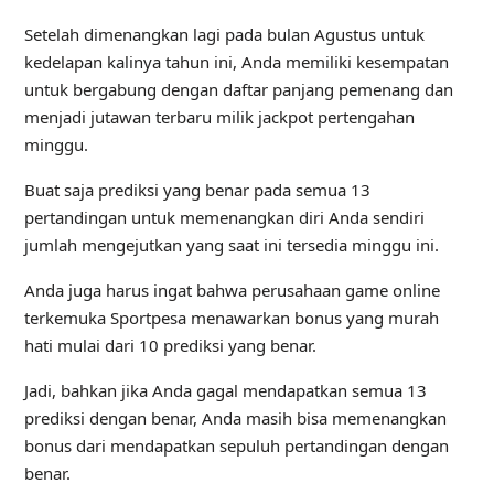
Setelah dimenangkan lagi pada bulan Agustus untuk
kedelapan kalinya tahun ini, Anda memiliki kesempatan
untuk bergabung dengan daftar panjang pemenang dan
menjadi jutawan terbaru milik jackpot pertengahan
minggu.
Buat saja prediksi yang benar pada semua 13
pertandingan untuk memenangkan diri Anda sendiri
jumlah mengejutkan yang saat ini tersedia minggu ini.
Anda juga harus ingat bahwa perusahaan game online
terkemuka Sportpesa menawarkan bonus yang murah
hati mulai dari 10 prediksi yang benar.
Jadi, bahkan jika Anda gagal mendapatkan semua 13
prediksi dengan benar, Anda masih bisa memenangkan
bonus dari mendapatkan sepuluh pertandingan dengan
benar.