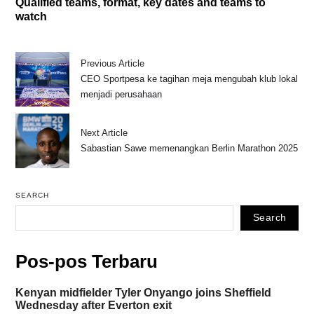
Qualified teams, format, key dates and teams to
watch
Previous Article
CEO Sportpesa ke tagihan meja mengubah klub lokal
menjadi perusahaan
Next Article
Sabastian Sawe memenangkan Berlin Marathon 2025
SEARCH
Search
Pos-pos Terbaru
Kenyan midfielder Tyler Onyango joins Sheffield
Wednesday after Everton exit