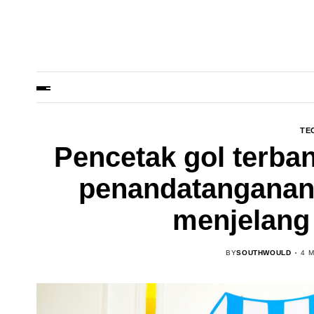
TE
Pencetak gol terba
penandatanganan
menjelang
BY
SOUTHWOULD
4 