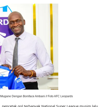
 Mugane Dengan Boniface Ambani // Foto AFC Leopards
pencetak gol terbanyak National Super League musim lalu.