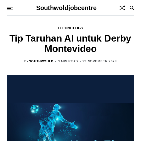
Southwoldjobcentre
TECHNOLOGY
Tip Taruhan AI untuk Derby
Montevideo
BY
SOUTHWOULD
3 MIN READ
23 NOVEMBER 2024