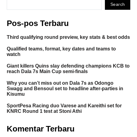
Search
Pos-pos Terbaru
Third qualifying round preview, key stats & best odds
Qualified teams, format, key dates and teams to
watch
Giant killers Quins slay defending champions KCB to
reach Dala 7s Main Cup semi-finals
Why you can’t miss out on Dala 7s as Odongo
Swagg and Bensoul set to headline after-parties in
Kisumu
SportPesa Racing duo Varese and Kareithi set for
KNRC Round 1 test at Stoni Athi
Komentar Terbaru