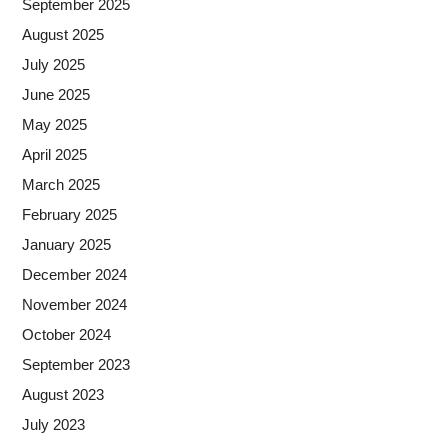
September 2025
August 2025
July 2025
June 2025
May 2025
April 2025
March 2025
February 2025
January 2025
December 2024
November 2024
October 2024
September 2023
August 2023
July 2023