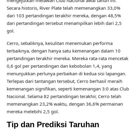
mengejutkan melawan Club Nacional awal tahun ini.
Secara historis, River Plate telah memenangkan 33,0%
dari 103 pertandingan terakhir mereka, dengan 48,5%
dari pertandingan tersebut menampilkan lebih dari 2,5
gol.
Cerro, sebaliknya, kesulitan menemukan performa
terbaiknya, dengan hanya satu kemenangan dalam 10
pertandingan terakhir mereka. Mereka rata-rata mencetak
0,6 gol per pertandingan dan kebobolan 1,4, yang
menunjukkan perlunya perbaikan di kedua sisi lapangan.
Terlepas dari tantangan tersebut, Cerro berhasil meraih
kemenangan signifikan, seperti kemenangan 3:0 atas Club
Nacional. Selama 82 pertandingan terakhir, Cerro telah
memenangkan 23,2% waktu, dengan 36,6% permainan
mereka melebihi 2,5 gol.
Tip dan Prediksi Taruhan