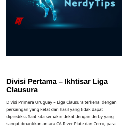
Divisi Pertama – Ikhtisar Liga
Clausura
Divisi Primera Uruguay – Liga Clausura terkenal dengan
persaingan yang ketat dan hasil yang tidak dapat
diprediksi. Saat kita semakin dekat dengan derby yang
sangat dinantikan antara CA River Plate dan Cerro, para