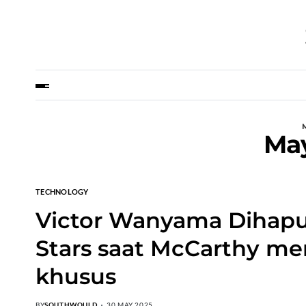
Ma
TECHNOLOGY
Victor Wanyama Dihapu
Stars saat McCarthy m
khusus
BY
SOUTHWOULD
30 MAY 2025