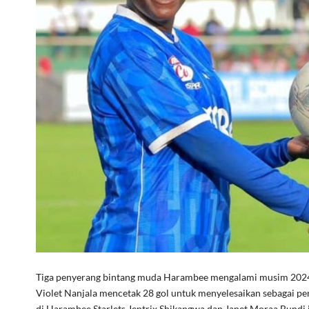
Tiga penyerang bintang muda Harambee mengalami musim 2024-25
Violet Nanjala mencetak 28 gol untuk menyelesaikan sebagai pe
di Harambee Starlets Jentrix Shikangwa dan Janet Moraa Bund