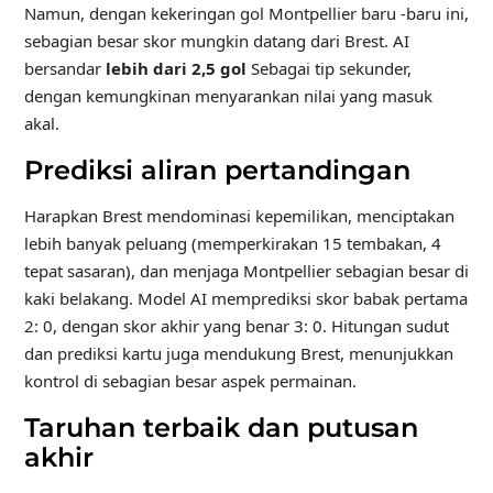
Namun, dengan kekeringan gol Montpellier baru -baru ini,
sebagian besar skor mungkin datang dari Brest. AI
bersandar
lebih dari 2,5 gol
Sebagai tip sekunder,
dengan kemungkinan menyarankan nilai yang masuk
akal.
Prediksi aliran pertandingan
Harapkan Brest mendominasi kepemilikan, menciptakan
lebih banyak peluang (memperkirakan 15 tembakan, 4
tepat sasaran), dan menjaga Montpellier sebagian besar di
kaki belakang. Model AI memprediksi skor babak pertama
2: 0, dengan skor akhir yang benar 3: 0. Hitungan sudut
dan prediksi kartu juga mendukung Brest, menunjukkan
kontrol di sebagian besar aspek permainan.
Taruhan terbaik dan putusan
akhir