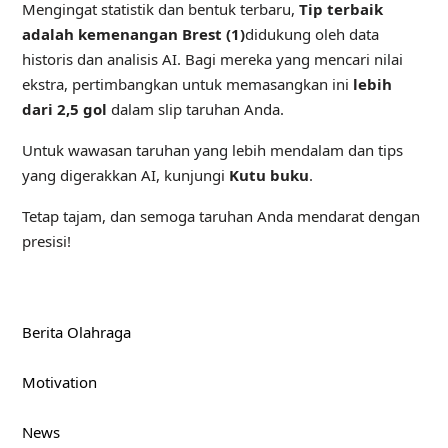
Mengingat statistik dan bentuk terbaru,
Tip terbaik
adalah kemenangan Brest (1)
didukung oleh data
historis dan analisis AI. Bagi mereka yang mencari nilai
ekstra, pertimbangkan untuk memasangkan ini
lebih
dari 2,5 gol
dalam slip taruhan Anda.
Untuk wawasan taruhan yang lebih mendalam dan tips
yang digerakkan AI, kunjungi
Kutu buku
.
Tetap tajam, dan semoga taruhan Anda mendarat dengan
presisi!
Berita Olahraga
Motivation
News