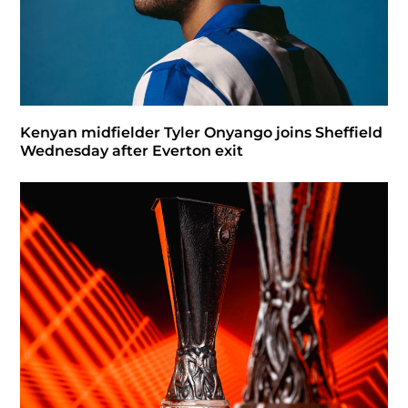
Kenyan midfielder Tyler Onyango joins Sheffield
Wednesday after Everton exit