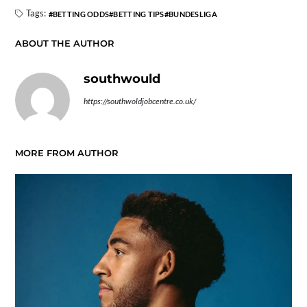
Tags:
BETTING ODDS
BETTING TIPS
BUNDESLIGA
ABOUT THE AUTHOR
southwould
https://southwoldjobcentre.co.uk/
MORE FROM AUTHOR