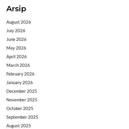
Arsip
August 2026
July 2026
June 2026
May 2026
April 2026
March 2026
February 2026
January 2026
December 2025
November 2025
October 2025
September 2025
August 2025