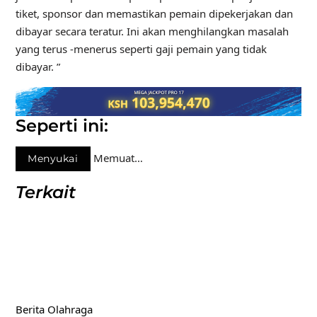
tiket, sponsor dan memastikan pemain dipekerjakan dan
dibayar secara teratur. Ini akan menghilangkan masalah
yang terus -menerus seperti gaji pemain yang tidak
dibayar. ”
Seperti ini:
Memuat…
Menyukai
Terkait
Berita Olahraga