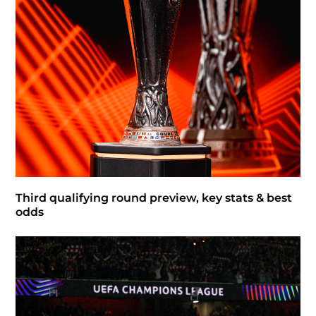
Third qualifying round preview, key stats & best
odds