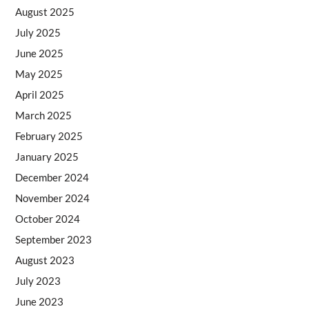
August 2025
July 2025
June 2025
May 2025
April 2025
March 2025
February 2025
January 2025
December 2024
November 2024
October 2024
September 2023
August 2023
July 2023
June 2023