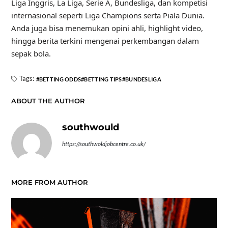
Liga Inggris, La Liga, Serie A, Bundesliga, dan kompetisi
internasional seperti Liga Champions serta Piala Dunia.
Anda juga bisa menemukan opini ahli, highlight video,
hingga berita terkini mengenai perkembangan dalam
sepak bola.
Tags:
BETTING ODDS
BETTING TIPS
BUNDESLIGA
ABOUT THE AUTHOR
southwould
https://southwoldjobcentre.co.uk/
MORE FROM AUTHOR