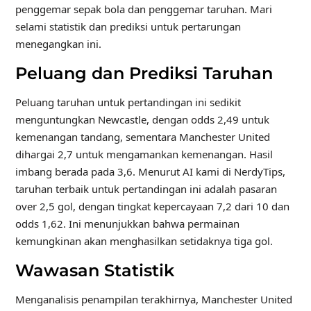
penggemar sepak bola dan penggemar taruhan. Mari
selami statistik dan prediksi untuk pertarungan
menegangkan ini.
Peluang dan Prediksi Taruhan
Peluang taruhan untuk pertandingan ini sedikit
menguntungkan Newcastle, dengan odds 2,49 untuk
kemenangan tandang, sementara Manchester United
dihargai 2,7 untuk mengamankan kemenangan. Hasil
imbang berada pada 3,6. Menurut AI kami di NerdyTips,
taruhan terbaik untuk pertandingan ini adalah pasaran
over 2,5 gol, dengan tingkat kepercayaan 7,2 dari 10 dan
odds 1,62. Ini menunjukkan bahwa permainan
kemungkinan akan menghasilkan setidaknya tiga gol.
Wawasan Statistik
Menganalisis penampilan terakhirnya, Manchester United