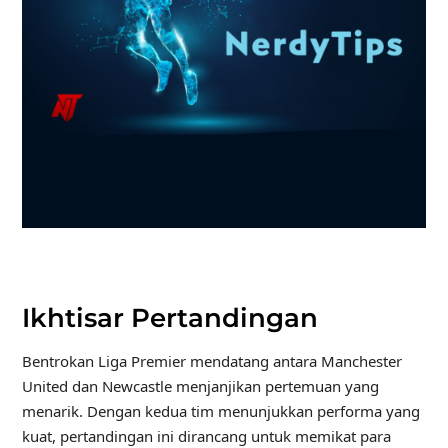
Ikhtisar Pertandingan
Bentrokan Liga Premier mendatang antara Manchester
United dan Newcastle menjanjikan pertemuan yang
menarik. Dengan kedua tim menunjukkan performa yang
kuat, pertandingan ini dirancang untuk memikat para