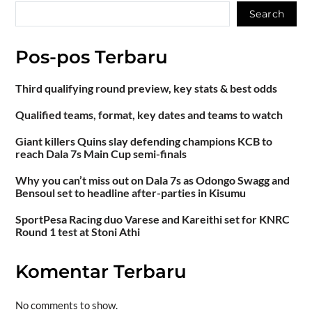
Search
Pos-pos Terbaru
Third qualifying round preview, key stats & best odds
Qualified teams, format, key dates and teams to watch
Giant killers Quins slay defending champions KCB to
reach Dala 7s Main Cup semi-finals
Why you can’t miss out on Dala 7s as Odongo Swagg and
Bensoul set to headline after-parties in Kisumu
SportPesa Racing duo Varese and Kareithi set for KNRC
Round 1 test at Stoni Athi
Komentar Terbaru
No comments to show.