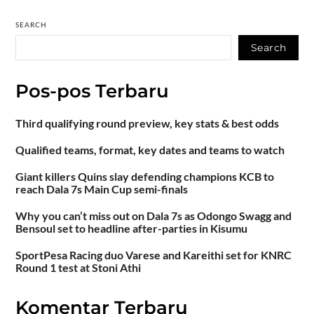
SEARCH
Search
Pos-pos Terbaru
Third qualifying round preview, key stats & best odds
Qualified teams, format, key dates and teams to watch
Giant killers Quins slay defending champions KCB to
reach Dala 7s Main Cup semi-finals
Why you can’t miss out on Dala 7s as Odongo Swagg and
Bensoul set to headline after-parties in Kisumu
SportPesa Racing duo Varese and Kareithi set for KNRC
Round 1 test at Stoni Athi
Komentar Terbaru