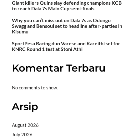
Giant killers Quins slay defending champions KCB
to reach Dala 7s Main Cup semi-finals
Why you can’t miss out on Dala 7s as Odongo
Swagg and Bensoul set to headline after-parties in
Kisumu
SportPesa Racing duo Varese and Kareithi set for
KNRC Round 1 test at Stoni Athi
Komentar Terbaru
No comments to show.
Arsip
August 2026
July 2026