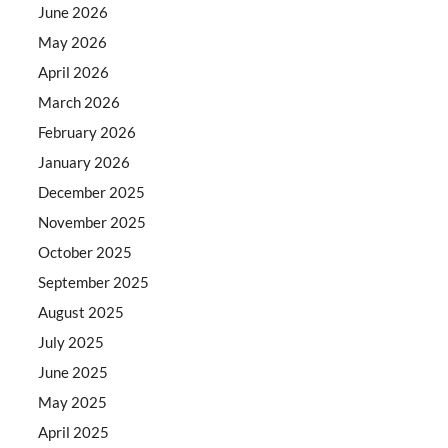
June 2026
May 2026
April 2026
March 2026
February 2026
January 2026
December 2025
November 2025
October 2025
September 2025
August 2025
July 2025
June 2025
May 2025
April 2025