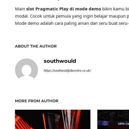
Main
slot Pragmatic Play di mode demo
bikin kamu b
modal. Cocok untuk pemula yang ingin belajar maupun 
Mode demo adalah cara paling aman dan seru buat seru-s
ABOUT THE AUTHOR
southwould
https://southwoldjobcentre.co.uk/
MORE FROM AUTHOR