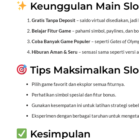
Keunggulan Main Slo
Gratis Tanpa Deposit
– saldo virtual disediakan, jad
Belajar Fitur Game
– pahami simbol, paylines, dan b
Coba Banyak Game Populer
– seperti
Gates of Olym
Hiburan Aman & Seru
– sensasi sama seperti versi as
Tips Maksimalkan Sl
Pilih game favorit dan eksplor semua fiturnya.
Perhatikan simbol spesial dan fitur bonus.
Gunakan kesempatan ini untuk latihan strategi sebel
Eksperimen dengan berbagai taruhan untuk mengeta
Kesimpulan