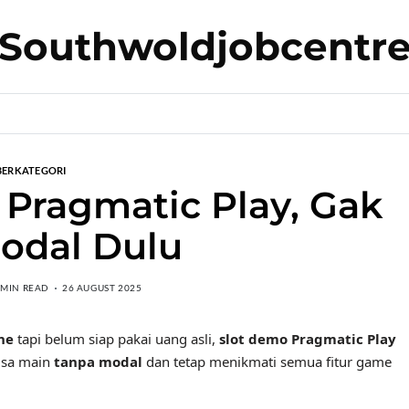
Southwoldjobcentr
BERKATEGORI
Pragmatic Play, Gak
odal Dulu
 MIN READ
26 AUGUST 2025
ne
tapi belum siap pakai uang asli,
slot demo Pragmatic Play
isa main
tanpa modal
dan tetap menikmati semua fitur game