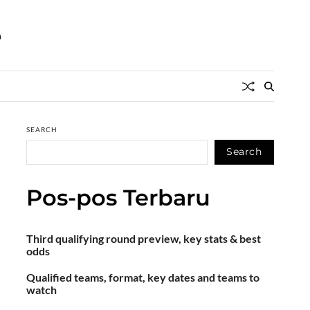
e
SEARCH
Search
Pos-pos Terbaru
Third qualifying round preview, key stats & best
odds
Qualified teams, format, key dates and teams to
watch