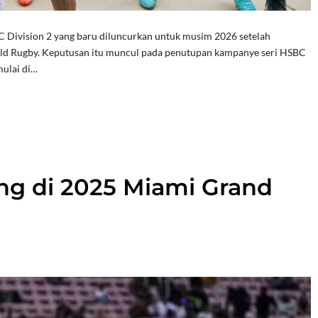
BC Division 2 yang baru diluncurkan untuk musim 2026 setelah
ld Rugby. Keputusan itu muncul pada penutupan kampanye seri HSBC
ulai di…
ng di 2025 Miami Grand